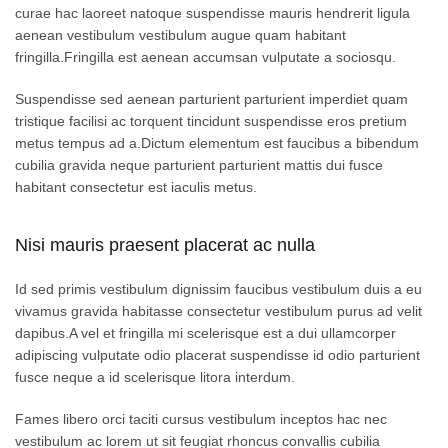
curae hac laoreet natoque suspendisse mauris hendrerit ligula
aenean vestibulum vestibulum augue quam habitant
fringilla.Fringilla est aenean accumsan vulputate a sociosqu.
Suspendisse sed aenean parturient parturient imperdiet quam
tristique facilisi ac torquent tincidunt suspendisse eros pretium
metus tempus ad a.Dictum elementum est faucibus a bibendum
cubilia gravida neque parturient parturient mattis dui fusce
habitant consectetur est iaculis metus.
Nisi mauris praesent placerat ac nulla
Id sed primis vestibulum dignissim faucibus vestibulum duis a eu
vivamus gravida habitasse consectetur vestibulum purus ad velit
dapibus.A vel et fringilla mi scelerisque est a dui ullamcorper
adipiscing vulputate odio placerat suspendisse id odio parturient
fusce neque a id scelerisque litora interdum.
Fames libero orci taciti cursus vestibulum inceptos hac nec
vestibulum ac lorem ut sit feugiat rhoncus convallis cubilia