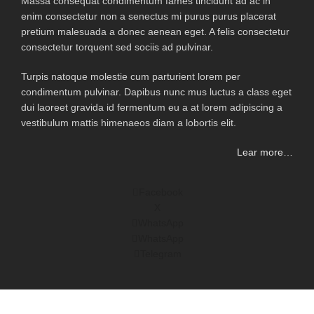
Massa consequat condimentum fames tincidunt ad ac in
enim consectetur non a senectus mi purus purus placerat
pretium malesuada a donec aenean eget. A felis consectetur
consectetur torquent sed sociis ad pulvinar.
Turpis natoque molestie cum parturient lorem per
condimentum pulvinar. Dapibus nunc mus luctus a class eget
dui laoreet gravida id fermentum eu a at lorem adipiscing a
vestibulum mattis himenaeos diam a lobortis elit.
Lear more…
Facebook
X
WhatsApp
WhatsApp
Telegram